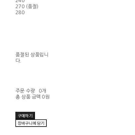
240
270 (품절)
280
품절된 상품입니
다.
주문 수량
0개
총 상품 금액
0원
구매하기
장바구니에 담기